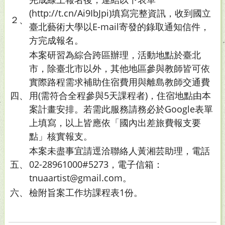
(http://t.cn/Ai9IbJpi)填寫完整資訊，收到國立
２、
臺北藝術大學以E-mail寄發的錄取通知信件，
方完成報名。
本案研習為綜合跨區辦理，活動地點於臺北
市，除臺北市以外，其他地區參與教師皆可依
實際路程需求補助住宿費用與離島教師交通費
四、
用(需符合全程參與5天課程者)，住宿地點由本
案計畫安排。若需此服務請務必於Google表單
上填寫，以上皆應依「國內出差旅費報支要
點」核實報支。
本案未盡事宜請逕洽聯絡人黃湘芸助理，電話
五、
02-28961000#5273，電子信箱：
tnuaartist@gmail.com。
六、
檢附旨案工作坊課程表1份。