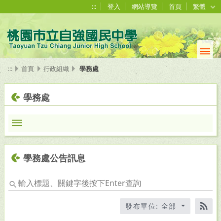
:::
登入
網站導覽
首頁
繁體
:::
首頁
行政組織
學務處
學務處
學務處公告訊息
輸
入
標
發布單位: 全部
題、
RS