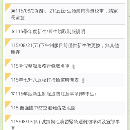
關
鍵
🚌115/08/20(四)、21(五)新生始業輔導無校車，請家
字
長留意
後
按
👔115學年度新生/舊生領取制服說明
下
Enter
115/08/21(五)下午制服目前僅供新生做更換，無其他
查
庫存
詢
115暑假整潔服務營錄取名單
115年七升八返校打掃輪值時間表
👔115年度新生制服退費注意事項(轉學生)
115 自強國中防空避難疏散地圖
115/08/13(四) 城鎮韌性演習緊急避難包準備及宣導事
宜