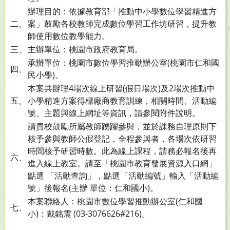
辦理目的：依據教育部「推動中小學數位學習精進方
二、
案」鼓勵各校教師完成數位學習工作坊研習，提升教
師使用數位教學能力。
三、
主辦單位：桃園市政府教育局。
承辦單位：桃園市數位學習推動辦公室(桃園市仁和國
四、
民小學)。
本案共辦理4場次線上研習(假日場次)及2場次推動中
五、
小學精進方案得標廠商教育訓練，相關時間、活動編
號、主題與線上網址等資訊，請參閱附件說明。
請貴校鼓勵所屬教師踴躍參與，並於課務自理原則下
核予參與教師公假登記，全程參與者，各場次依研習
時間核予研習時數。此為線上課程，請務必報名後再
六、
進入線上教室。請至「桃園市教育發展資源入口網」
點選 「活動查詢」，點選「活動編號」輸入「活動編
號」後報名(主辦 單位：仁和國小)。
本案聯絡人：桃園市數位學習推動辦公室(仁和國
七、
小)：戴銘震 (03-3076626#216)。