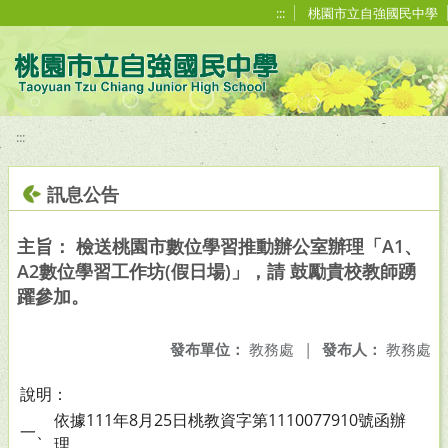
移至網頁之主要內容區位置
:::
桃園市立自強國民中學
:::
訊息公告
主旨： 檢送桃園市數位學習推動辦公室辦理「A1、
A2數位學習工作坊(假日場)」，請 鼓勵貴校教師踴
躍參加。
發布單位：
教務處
|
發布人：
教務處
說明：
依據111年8月25日桃教資字第1110077910號函辦
一、
理。