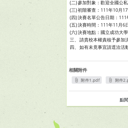
(二)
參加對象：歡迎全國公私
(三)
初階審查：111年10月17
(四)
決賽名單公告日期：111年
(五)
決賽時間：111年11月6
(六)
決賽地點：國立成功大學
三、
請貴校本權責核予參加決
四、
如有未竟事宜請逕洽活動聯
相關附件
附件1.pdf
附件2.
另開新視窗
另
點