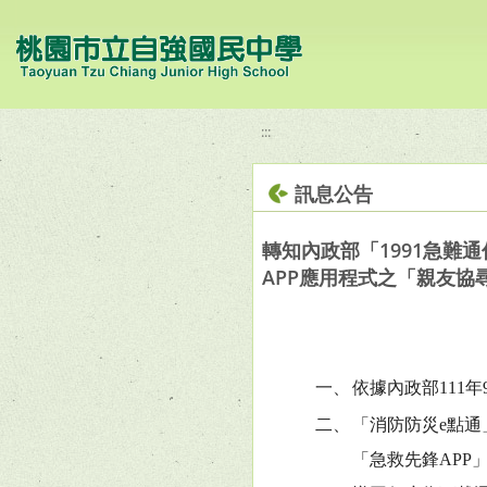
移至網頁之主要內容區位置
:::
訊息公告
轉知內政部「1991急難
APP應用程式之「親友協
一、
依據內政部111年9
二、
「消防防災e點通
「急救先鋒APP