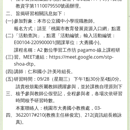
教資字第1110079550號函辦理。
二、
旨揭研習相關訊息如下：
(一)
參加對象：本市公立國中小學現職教師。
報名方式：請至「桃園市教育發展資源入口網」點選
(二)
「活動查詢」，點選「活動編號」輸入活動編號：
E00104-220900001(開課單位：大勇國小)。
課程名稱：A2 數位學習工作坊 pagamo-線上課程研
(三)
習。MEET連結：https://meet.google.com/stp-
shoa-dtp。
(四)
講師：仁和國小 許美玲組長。
(五)
研習時間：09/28（星期三） 下午1點30分至4點0分。
請貴校鼓勵所屬教師踴躍參與，並於課務自理原則下
三、
核予參與教師公假登記，全程參與者，各場次依研習
時間核予研習時數。
本案聯絡人：桃園市大勇國小教務處，03-
四、
3622017#210(教務主任林俊宏)、212(資訊組長賴詠
真)。