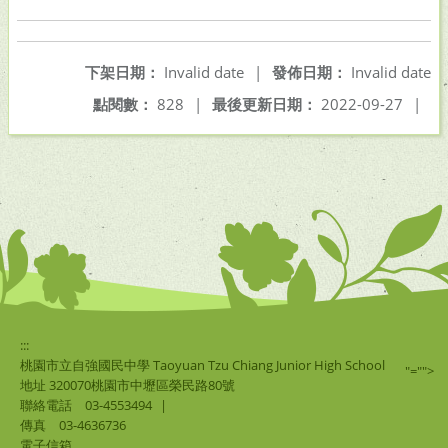
下架日期：
Invalid date
|
發佈日期：
Invalid date
點閱數：
828
|
最後更新日期：
2022-09-27
|
:::
桃園市立自強國民中學 Taoyuan Tzu Chiang Junior High School
"="">
地址 320070桃園市中壢區榮民路80號
聯絡電話
03-4553494
|
傳真
03-4636736
電子信箱