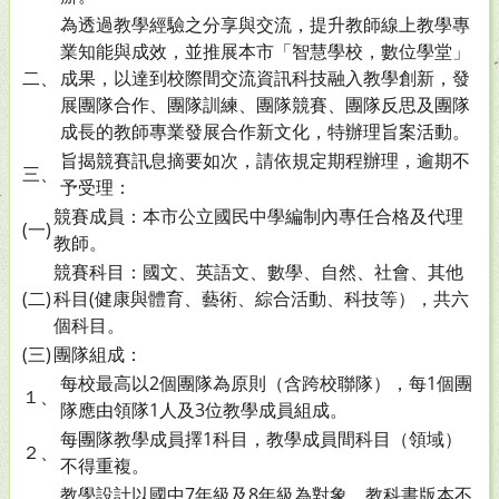
為透過教學經驗之分享與交流，提升教師線上教學專
業知能與成效，並推展本市「智慧學校，數位學堂」
二、
成果，以達到校際間交流資訊科技融入教學創新，發
展團隊合作、團隊訓練、團隊競賽、團隊反思及團隊
成長的教師專業發展合作新文化，特辦理旨案活動。
旨揭競賽訊息摘要如次，請依規定期程辦理，逾期不
三、
予受理：
競賽成員：本市公立國民中學編制內專任合格及代理
(一)
教師。
競賽科目：國文、英語文、數學、自然、社會、其他
(二)
科目(健康與體育、藝術、綜合活動、科技等），共六
個科目。
(三)
團隊組成：
每校最高以2個團隊為原則（含跨校聯隊），每1個團
１、
隊應由領隊1人及3位教學成員組成。
每團隊教學成員擇1科目，教學成員間科目（領域）
２、
不得重複。
教學設計以國中7年級及8年級為對象，教科書版本不