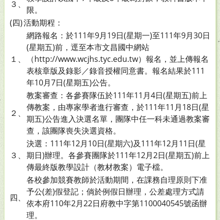
３、
限。
(四)
活動期程：
網路報名：於111年9月19日(星期一)至111年9月30日
(星期五)前，逕至本市文昌國中網站
１、
（http://www.wcjhs.tyc.edu.tw）報名，並上傳報名
表核章版及錄影／錄音授權同意書。報名結果於111
年10月7日(星期五)公告。
教案審查：各參賽隊伍於111年11月4日(星期五)前上
傳教案，由專家學者進行審查，於111年11月18日(星
２、
期五)公告進入決選名單，團隊中任一科未通過教案審
查，該團隊喪失決選資格。
決選：111年12月10日(星期六)及111年12月11日(星
３、
期日)辦理。各參賽團隊於111年12月2日(星期五)前上
傳最終版教學設計（教材教案）電子檔。
各校參加競賽教師於活動期間，在課務自理原則下准
予公(差)假登記；倘於例假日辦理，公差處理方式請
四、
依本府110年2月22日府教中字第1100040545號函辦
理。