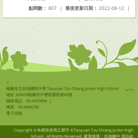
點閱數：
807
|
最後更新日期：
2022-08-12
|
:::
桃園市立自強國民中學 Taoyuan Tzu Chiang Junior High School
"="">
地址 320070桃園市中壢區榮民路80號
聯絡電話
03-4553494
|
傳真
03-4636736
電子信箱
Copyright ©本網頁使用正體字 ©Taoyuan Tzu Chiang Junior High
School . All Rights Reserved. 建置維護：自強國中 資訊組