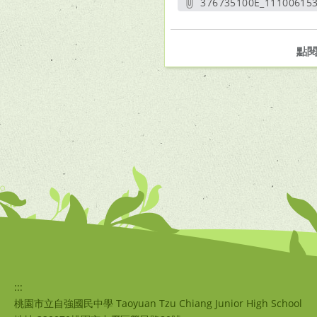
376735100E_111006153
另開新
點
:::
桃園市立自強國民中學 Taoyuan Tzu Chiang Junior High School