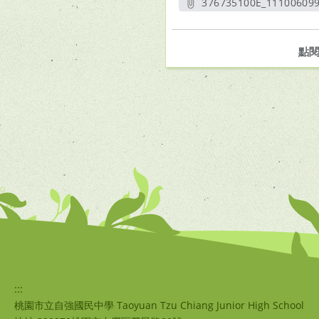
376735100E_111006099
另開新
點
:::
桃園市立自強國民中學 Taoyuan Tzu Chiang Junior High School