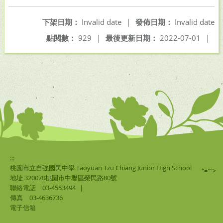
下架日期：
Invalid date
|
發佈日期：
Invalid date
點閱數：
929
|
最後更新日期：
2022-07-01
|
:::
桃園市立自強國民中學 Taoyuan Tzu Chiang Junior High School
"="">
地址 320070桃園市中壢區榮民路80號
聯絡電話
03-4553494
|
傳真
03-4636736
電子信箱