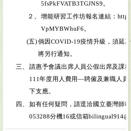
5fsPkFVATB3TGJNS9。
２、
增能研習工作坊報名連結：https://fo
VpMYBWhuF6。
(五)
倘因COVID-19疫情升級，須
將另行通知。
三、
請惠予會議出席人員公假出席及課
111年度用人費用—聘僱及兼職人
下支應。
四、
如有任何疑問，請逕洽國立臺灣師範大
053288分機16或信箱bilingual914@g