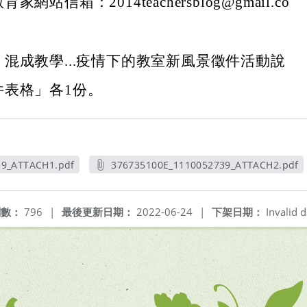
網站信箱：2014teachersblog@gmail.co
混成教學...疫情下的教室新風景徵件活動說
件表格」各1份。
39_ATTACH1.pdf
376735100E_1110052739_ATTACH2.pdf
新視窗
另開新視窗
閱數：
796
|
最後更新日期：
2022-06-24
|
下架日期：
Invalid d