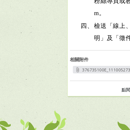
粉絲專頁或教育家
m。
四、
檢送「線上、
明」及「徵
相關附件
376735100E_11100527
另開
點