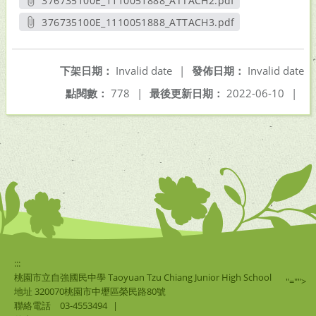
376735100E_1110051888_ATTACH2.pdf
另開新視窗
376735100E_1110051888_ATTACH3.pdf
另開新視窗
下架日期：
Invalid date
|
發佈日期：
Invalid date
點閱數：
778
|
最後更新日期：
2022-06-10
|
:::
桃園市立自強國民中學 Taoyuan Tzu Chiang Junior High School
"="">
地址 320070桃園市中壢區榮民路80號
聯絡電話
03-4553494
|