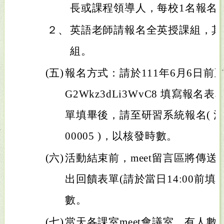
長或課程領導人，每校1名報名
２、
英語老師請報名全英授課組，其
組。
(五)
報名方式：請於111年6月6日前至https
G2Wkz3dLi3WvC8 填寫報
單填畢後，請至研習系統報名( 活動編
00005 )，以核發時數。
(六)
活動結束前，meet留言區將傳
出回饋表單(請於當日14:00前
數。
(七)
當天各課室meet會議室，有人