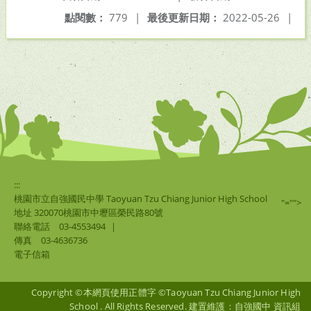
點閱數：
779
|
最後更新日期：
2022-05-26
|
:::
桃園市立自強國民中學 Taoyuan Tzu Chiang Junior High School
"="">
地址 320070桃園市中壢區榮民路80號
聯絡電話
03-4553494
|
傳真
03-4636736
電子信箱
Copyright ©本網頁使用正體字 ©Taoyuan Tzu Chiang Junior High
School . All Rights Reserved. 建置維護：自強國中 資訊組