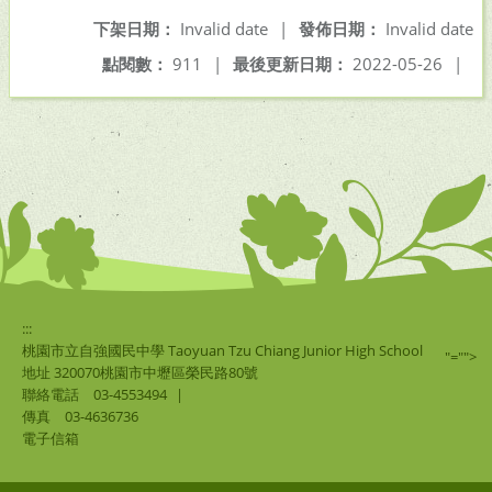
下架日期：
Invalid date
|
發佈日期：
Invalid date
點閱數：
911
|
最後更新日期：
2022-05-26
|
:::
桃園市立自強國民中學 Taoyuan Tzu Chiang Junior High School
"="">
地址 320070桃園市中壢區榮民路80號
聯絡電話
03-4553494
|
傳真
03-4636736
電子信箱