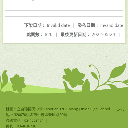
下架日期：
Invalid date
|
發佈日期：
Invalid date
點閱數：
820
|
最後更新日期：
2022-05-24
|
:::
桃園市立自強國民中學 Taoyuan Tzu Chiang Junior High School
"="">
地址 320070桃園市中壢區榮民路80號
聯絡電話
03-4553494
|
傳真
03-4636736