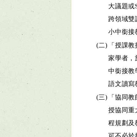
大議題或
跨領域雙
小中銜接
(二)
「授課教
家學者，
中銜接教
語文讀寫
(三)
「協同教
授協同重
程規劃及
可不必於