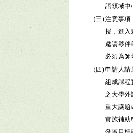
語領域中心網
(三)
注意事項
授，進入
邀請夥伴
必須為師
(四)
申請人請
組成課程
之大學外
重大議題
實施補助
發展目標