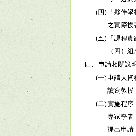
(四)
「夥伴學
之實際授
(五)
「課程實
（四）組
四、
申請相關說
(一)
申請人資
讀寫教授
(二)
實施程序
專家學者
提出申請