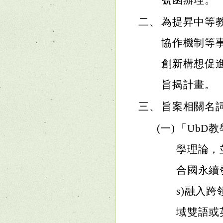
號函辦理。
二、
為提昇中等
協作機制等
創新構想促
旨揭計畫。
三、
旨案相關名
(一)
「UbD
學理論，
合國永續發展目
s)融入
域雙語或