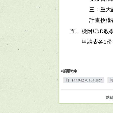
三：重大
計畫授權
五、
檢附UbD
申請表各1份
相關附件
11104270101.pdf
另開新視窗
點