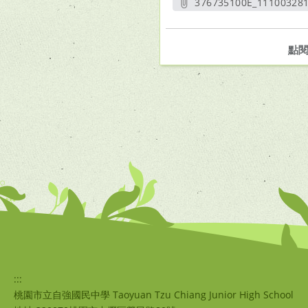
376735100E_111003281
另開新
點
:::
桃園市立自強國民中學 Taoyuan Tzu Chiang Junior High School