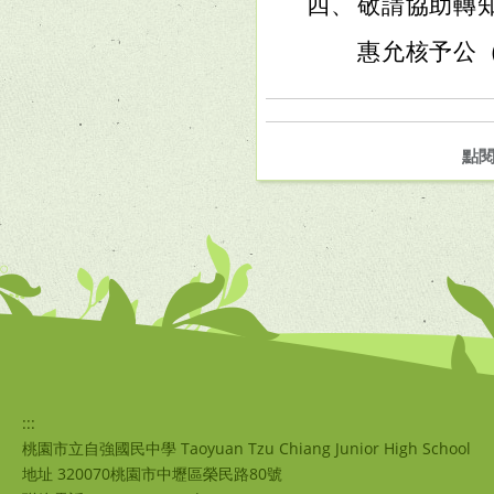
四、
敬請協助轉
惠允核予公
點
:::
桃園市立自強國民中學 Taoyuan Tzu Chiang Junior High School
地址 320070桃園市中壢區榮民路80號