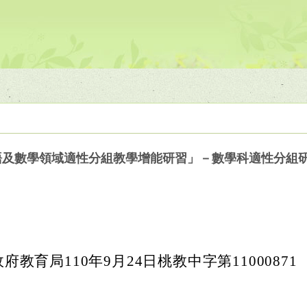
英語及數學領域適性分組教學增能研習」－數學科適性分組
教育局110年9月24日桃教中字第11000871
。