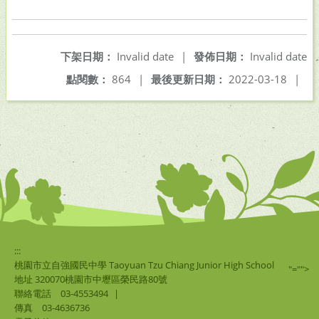
下架日期：
Invalid date
|
發佈日期：
Invalid date
點閱數：
864
|
最後更新日期：
2022-03-18
|
:::
桃園市立自強國民中學 Taoyuan Tzu Chiang Junior High School
"="">
地址 320070桃園市中壢區榮民路80號
聯絡電話
03-4553494
|
傳真
03-4636736