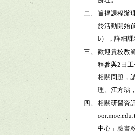
辦理。
二、
旨揭課程辦
於活動開始前一週
b），詳細
三、
歡迎貴校教
程參與2日
相關問題，
理、江方瑀，連
四、
相關研習資訊亦
oor.moe
中心」臉書