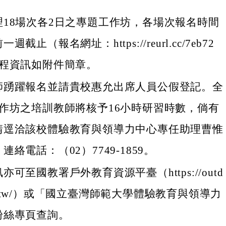
理18場次各2日之專題工作坊，各場次報名時間
截止（報名網址：https://reurl.cc/7eb72
課程資訊如附件簡章。
師踴躍報名並請貴校惠允出席人員公假登記。全
工作坊之培訓教師將核予16小時研習時數，倘有
請逕洽該校體驗教育與領導力中心專任助理曹惟
絡電話：（02）7749-1859。
可至國教署戶外教育資源平臺（https://outd
.edu.tw/）或「國立臺灣師範大學體驗教育與領導力
粉絲專頁查詢。