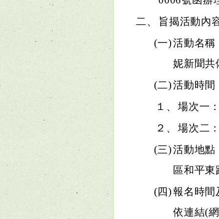
0006號函辦
二、
旨揭活動內
(一)
活動名稱
妮新聞共
(二)
活動時間
１、
場次一：
２、
場次二：
(三)
活動地點
區和平東
(四)
報名時間
依連結(網址：