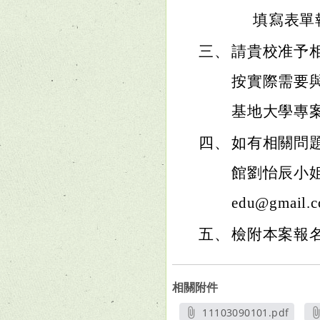
填寫表單
三、
請貴校准予
按實際需要
基地大學專
四、
如有相關問
館劉怡辰小姐，
edu@gmail.
五、
檢附本案報名
相關附件
11103090101.pdf