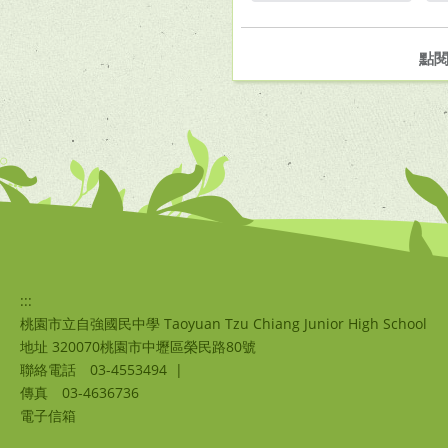
另開新視窗
點
:::
桃園市立自強國民中學 Taoyuan Tzu Chiang Junior High School
地址 320070桃園市中壢區榮民路80號
聯絡電話
03-4553494
|
傳真
03-4636736
電子信箱