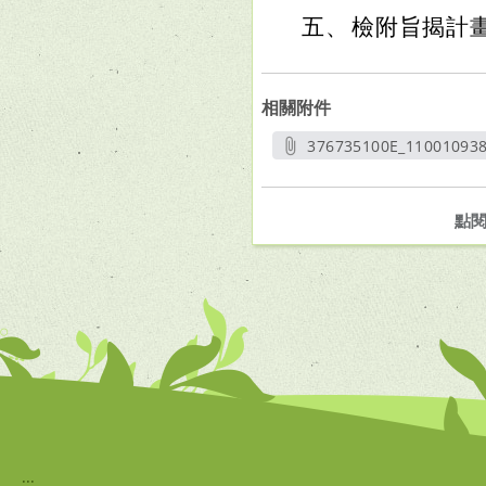
五、
檢附旨揭計
相關附件
376735100E_11001093
另開
點
:::