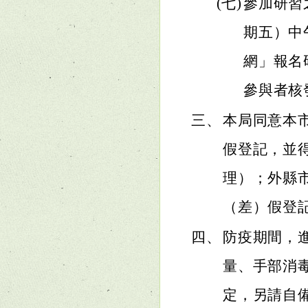
(七)
參加研習
期五）中
網」報名
參與者核
三、
本局同意本
假登記，並
理）；外縣
（差）假登
四、
防疫期間，
量、手部消
定，另請自