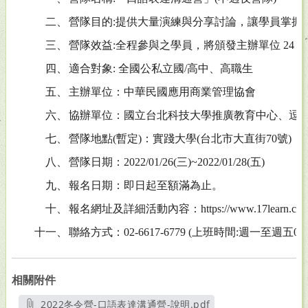
二、
營隊目的:提供大量演練與分享討論，讓學員掌握
三、
營隊效益:全程參與之學員，將頒發主辦單位 24 
四、
適合對象: 全國公私立國/高中、高職生
五、
主辦單位：中華民國應用商業管理協會
六、
協辦單位：國立台北科技大學推廣教育中心、逗
七、
營隊地點(暫定)：實踐大學(台北市大直街70號)
八、
營隊日期：2022/01/26(三)~2022/01/28(五)
九、
報名日期：即日起至額滿為止。
十、
報名網址及詳細活動內容：https://www.17learn.com
十一、
聯絡方式：02-6617-6779 (上班時間:週一至週五09:30-12:
相關附件
2022冬令營-口語表達溝通營-說明.pdf