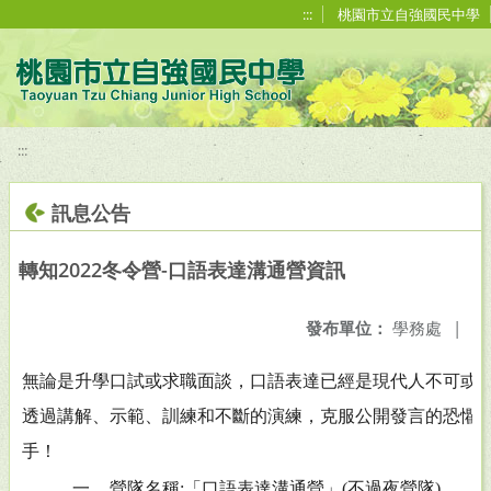
移至網頁之主要內容區位置
:::
桃園市立自強國民中學
:::
訊息公告
轉知2022冬令營-口語表達溝通營資訊
發布單位：
學務處
|
無論是升學口試或求職面談，口語表達已經是現代人不可或
透過講解、示範、訓練和不斷的演練，克服公開發言的恐懼
手！
一、
營隊名稱:「口語表達溝通營」(不過夜營隊)