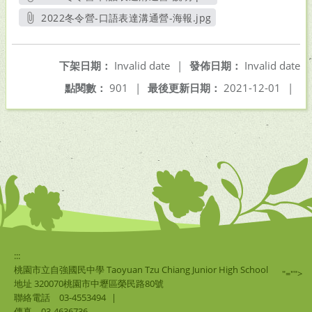
另開新視窗
2022冬令營-口語表達溝通營-海報.jpg
另開新視窗
下架日期：
Invalid date
|
發佈日期：
Invalid date
點閱數：
901
|
最後更新日期：
2021-12-01
|
:::
桃園市立自強國民中學 Taoyuan Tzu Chiang Junior High School
"="">
地址 320070桃園市中壢區榮民路80號
聯絡電話
03-4553494
|
傳真
03-4636736