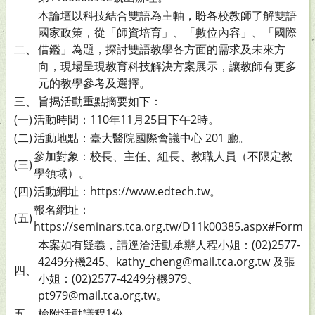
本論壇以科技結合雙語為主軸，盼各校教師了解雙語
國家政策，從「師資培育」、「數位內容」、「國際
二、
借鑑」為題，探討雙語教學各方面的需求及未來方
向，現場呈現教育科技解決方案展示，讓教師有更多
元的教學參考及選擇。
三、
旨揭活動重點摘要如下：
(一)
活動時間：110年11月25日下午2時。
(二)
活動地點：臺大醫院國際會議中心 201 廳。
參加對象：校長、主任、組長、教職人員（不限定教
(三)
學領域）。
(四)
活動網址：https://www.edtech.tw。
報名網址：
(五)
https://seminars.tca.org.tw/D11k00385.aspx#FormI
本案如有疑義，請逕洽活動承辦人程小姐：(02)2577-
4249分機245、kathy_cheng@mail.tca.org.tw 及張
四、
小姐：(02)2577-4249分機979、
pt979@mail.tca.org.tw。
五、
檢附活動議程1份。