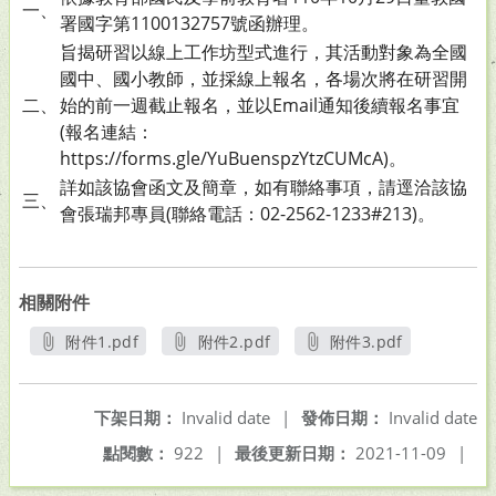
一、
署國字第1100132757號函辦理。
旨揭研習以線上工作坊型式進行，其活動對象為全國
國中、國小教師，並採線上報名，各場次將在研習開
二、
始的前一週截止報名，並以Email通知後續報名事宜
(報名連結：
https://forms.gle/YuBuenspzYtzCUMcA)。
詳如該協會函文及簡章，如有聯絡事項，請逕洽該協
三、
會張瑞邦專員(聯絡電話：02-2562-1233#213)。
相關附件
附件1.pdf
附件2.pdf
附件3.pdf
另開新視窗
另開新視窗
另開新視窗
下架日期：
Invalid date
|
發佈日期：
Invalid date
點閱數：
922
|
最後更新日期：
2021-11-09
|