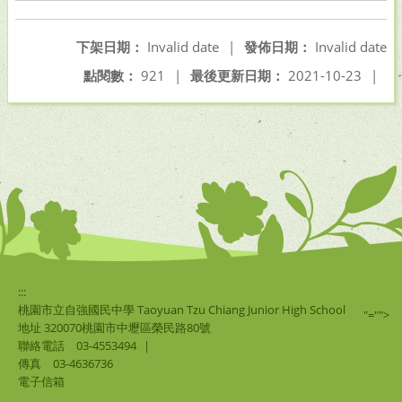
下架日期：
Invalid date
|
發佈日期：
Invalid date
點閱數：
921
|
最後更新日期：
2021-10-23
|
:::
桃園市立自強國民中學 Taoyuan Tzu Chiang Junior High School
"="">
地址 320070桃園市中壢區榮民路80號
聯絡電話
03-4553494
|
傳真
03-4636736
電子信箱