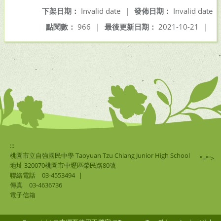
下架日期：
Invalid date
|
發佈日期：
Invalid date
點閱數：
966
|
最後更新日期：
2021-10-21
|
:::
桃園市立自強國民中學 Taoyuan Tzu Chiang Junior High School
"="">
地址 320070桃園市中壢區榮民路80號
聯絡電話
03-4553494
|
傳真
03-4636736
電子信箱