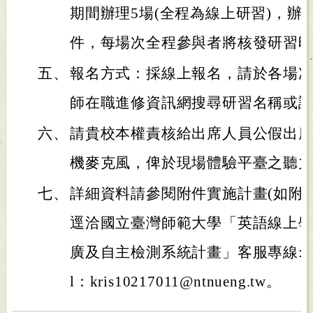
期間辦理5場(全程為線上研習)，辦
件，每場次全程參與者將核發研習時
五、
報名方式：採線上報名，請於各場
師在職進修資訊網搜尋研習名稱或
六、
請貴校本權責核給出席人員公假出
機麥克風，俾於現場體驗平臺之聽
七、
詳細資料請參閱附件實施計畫(如附
逕洽國立臺灣師範大學「英語線上
廣及自主檢測系統計畫」客服專線:(02)77
l：kris10217011@ntnueng.tw。