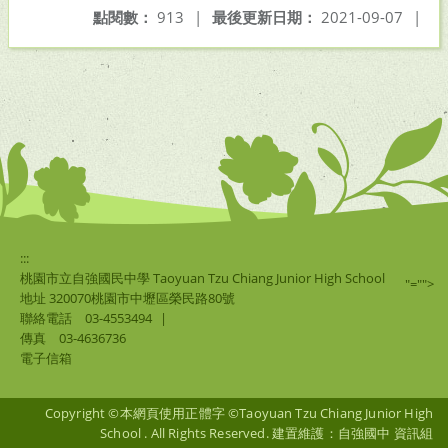
點閱數：
913
|
最後更新日期：
2021-09-07
|
:::
桃園市立自強國民中學 Taoyuan Tzu Chiang Junior High School
"="">
地址 320070桃園市中壢區榮民路80號
聯絡電話
03-4553494
|
傳真
03-4636736
電子信箱
Copyright ©本網頁使用正體字 ©Taoyuan Tzu Chiang Junior High
School . All Rights Reserved. 建置維護：自強國中 資訊組