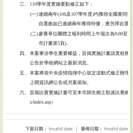
三、
110學年度實施要點修正如下：
(一)
連續兩年(106及107學年度)均獲得全國賽
自選曲如已連續兩年獲得特優，應另擇自選曲參
(二)
參賽單位團體之報到時間上午場次為9:00至9:30，
市計畫第5頁)。
四、
本案事涉學生重要權益，旨揭實施計畫請貴校務
公告於學校網站之最新消息。
五、
本案將視中央疫情指揮中心規定滾動式修正辦理
上開資訊網公告或另案函知。
六、
旨揭比賽實施計畫可至本市師生鄉土歌謠比賽網站下載。（http
x/index.asp）
下架日期：
Invalid date
|
發佈日期：
Invalid date