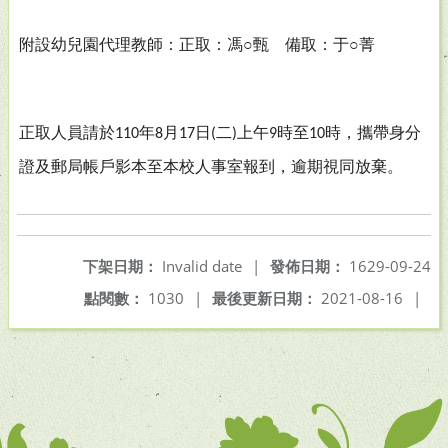
附設幼兒園代理教師：正取：馮○甄 備取：于○菁
正取人員請於
年
月
日
二
上午
時至
時，攜帶身分
110
8
17
(
)
9
10
證及郵局帳戶影本至本校人事室報到，逾期視同放棄。
下架日期：
Invalid date
|
發佈日期：
1629-09-24
點閱數：
1030
|
最後更新日期：
2021-08-16
|