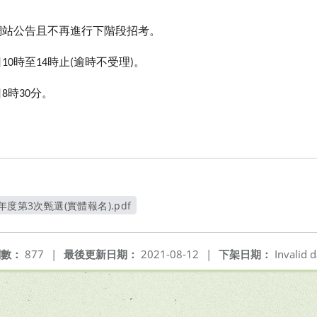
網站公告且不再進行下階段招考。
日
時至
時止
逾時不受理
。
10
14
(
)
日
時
分。
8
30
度第3次甄選(實體報名).pdf
另開新視窗
閱數：
877
|
最後更新日期：
2021-08-12
|
下架日期：
Invalid d