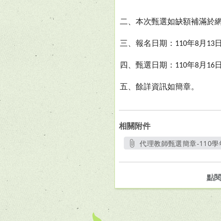
二、本次甄選如缺額補滿於
三、報名日期：
年
月
110
8
13
四、甄選日期：
年
月
110
8
16
五、餘詳資訊如簡章
。
相關附件
代理教師甄選簡章-110學年
點