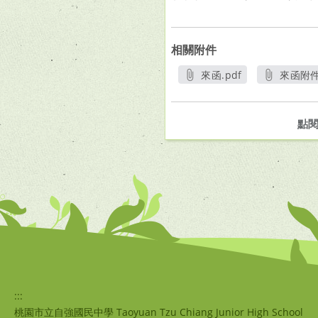
相關附件
來函.pdf
來函附件
另開新視窗
另
點
:::
桃園市立自強國民中學 Taoyuan Tzu Chiang Junior High School