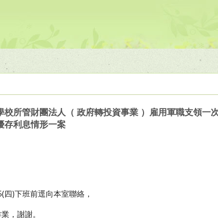
學校所管財團法人（ 政府轉投資事業 ）雇用軍職支領一
優存利息情形一案
5(四)下班前逕向本室聯絡，
作業，謝謝。