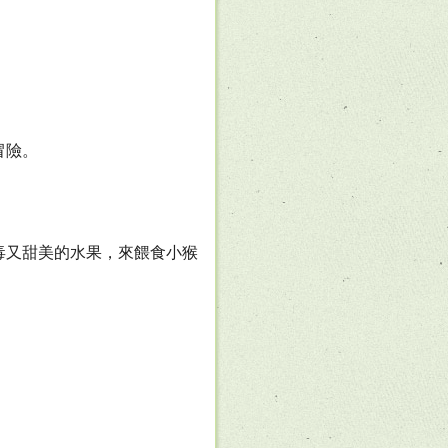
。
冒險。
毒又甜美的水果，來餵食小猴