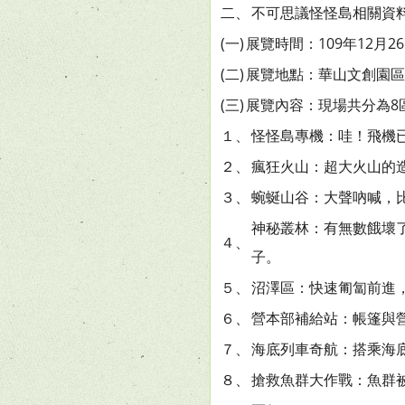
二、
不可思議怪怪島相關資
(一)
展覽時間：109年12月26日
(二)
展覽地點：華山文創園區 
(三)
展覽內容：現場共分為8
１、
怪怪島專機：哇！飛機
２、
瘋狂火山：超大火山的
３、
蜿蜒山谷：大聲吶喊，
神秘叢林：有無數餓壞
４、
子。
５、
沼澤區：快速匍匐前進
６、
營本部補給站：帳篷與
７、
海底列車奇航：搭乘海
８、
搶救魚群大作戰：魚群