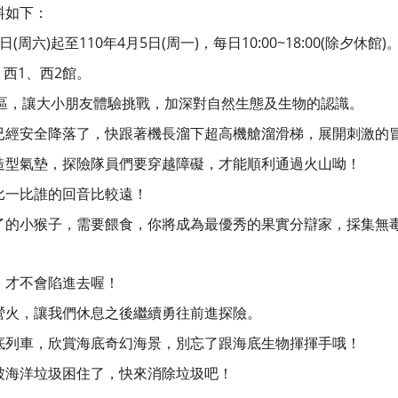
料如下：
(周六)起至110年4月5日(周一)，每日10:00~18:00(除夕休館)
西1、西2館。
區，讓大小朋友體驗挑戰，加深對自然生態及生物的認識。
已經安全降落了，快跟著機長溜下超高機艙溜滑梯，展開刺激的
造型氣墊，探險隊員們要穿越障礙，才能順利通過火山呦！
比一比誰的回音比較遠！
了的小猴子，需要餵食，你將成為最優秀的果實分辯家，採集無
，才不會陷進去喔！
營火，讓我們休息之後繼續勇往前進探險。
底列車，欣賞海底奇幻海景，別忘了跟海底生物揮揮手哦！
被海洋垃圾困住了，快來消除垃圾吧！