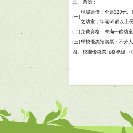
三、
票價：
現場票價：全票320元、
(一)
之幼童；年滿65歲以上長
(二)
免費資格：未滿一歲幼童
(三)
學校優惠預購票：不分大
四、
校園優惠票服務專線:（02）