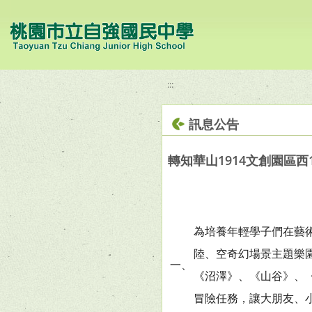
移至網頁之主要內容區位置
:::
訊息公告
轉知華山1914文創園區
為培養年輕學子們在藝
陸、空奇幻場景主題樂
一、
《沼澤》、《山谷》、
冒險任務，讓大朋友、