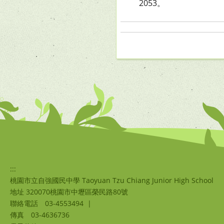
2053。
:::
桃園市立自強國民中學 Taoyuan Tzu Chiang Junior High School
地址 320070桃園市中壢區榮民路80號
聯絡電話
03-4553494
|
傳真
03-4636736