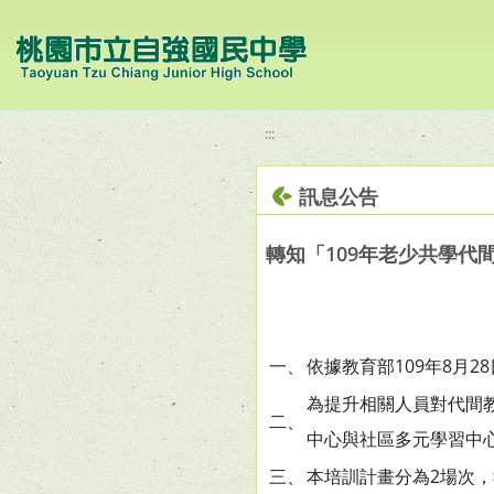
移至網頁之主要內容區位置
:::
訊息公告
轉知「109年老少共學代
一、
依據教育部109年8月28
為提升相關人員對代間
二、
中心與社區多元學習中
三、
本培訓計畫分為2場次，