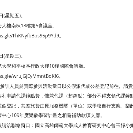
日(星期五)。
大樓南棟18樓第5會議室。
.gle/FhKNyfbBps95p9Yd9。
日(星期三)。
範大學和平校區行政大樓10樓國際會議廳。
.gle/wruJGjEyMmntBoKf6。
)參訓人員於實際參與活動當日以公假派代或公差登記前往。請貴
俾利申請代課鐘點費，惟兼代課（超鐘點）部分不得支領代課鐘
差假登記，其差旅費由原服務機關（單位）或學校自行支應。樂
中心109年度樂齡學習計畫之相關補助款項支應。
請洽聯絡窗口：國立高雄師範大學成人教育研究中心曾玉靜小姐，電話