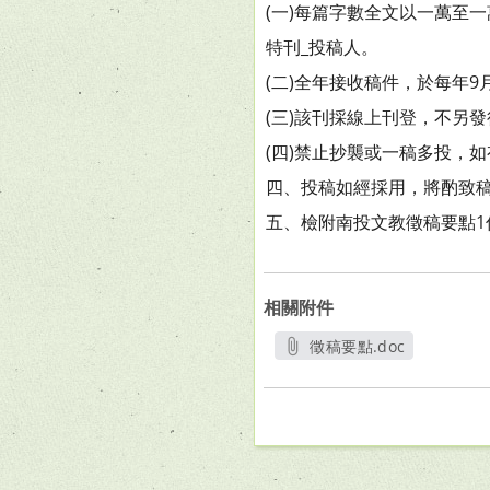
(一)每篇字數全文以一萬至一萬伍
特刊_投稿人。
(二)全年接收稿件，於每年9
(三)該刊採線上刊登，不另
(四)禁止抄襲或一稿多投，
四、投稿如經採用，將酌致
五、檢附南投文教徵稿要點1
相關附件
徵稿要點.doc
另開新視窗