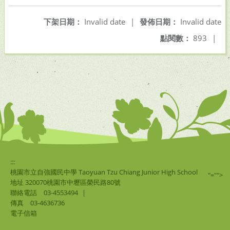
下架日期：
Invalid date
|
發佈日期：
Invalid date
點閱數：
893
|
:::
桃園市立自強國民中學 Taoyuan Tzu Chiang Junior High School
"="">
地址 320070桃園市中壢區榮民路80號
聯絡電話
03-4553494
|
傳真
03-4636736
電子信箱