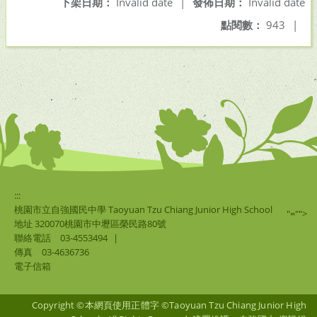
下架日期：
Invalid date
|
發佈日期：
Invalid date
點閱數：
943
|
:::
桃園市立自強國民中學 Taoyuan Tzu Chiang Junior High School
"="">
地址 320070桃園市中壢區榮民路80號
聯絡電話
03-4553494
|
傳真
03-4636736
電子信箱
Copyright ©本網頁使用正體字 ©Taoyuan Tzu Chiang Junior High