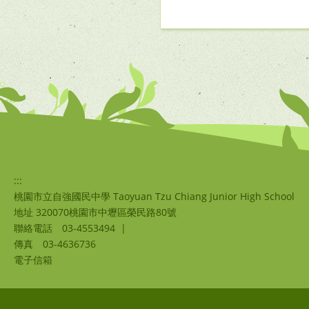
:::
桃園市立自強國民中學 Taoyuan Tzu Chiang Junior High School
地址 320070桃園市中壢區榮民路80號
聯絡電話
03-4553494
|
傳真
03-4636736
電子信箱