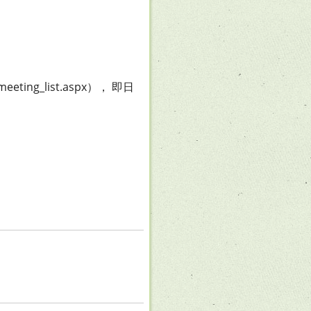
ing_list.aspx）， 即日