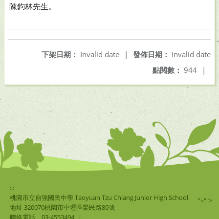
陳鈞林先生。
下架日期：
Invalid date
|
發佈日期：
Invalid date
點閱數：
944
|
:::
桃園市立自強國民中學 Taoyuan Tzu Chiang Junior High School
"="">
地址 320070桃園市中壢區榮民路80號
聯絡電話
03-4553494
|