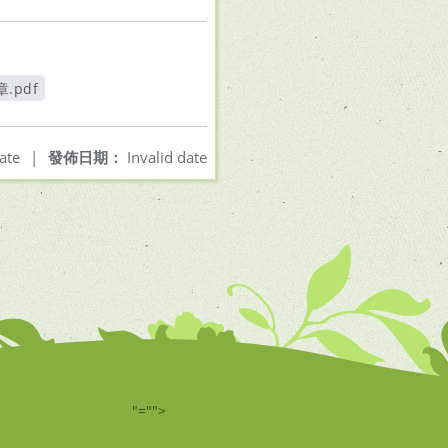
pdf
ate
|
發佈日期：
Invalid date
"="">