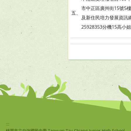
市中正區廣州街15號5樓」
五、
及新住民培力發展資訊網（if
25928353分機15高小
:::
桃園市立自強國民中學 Taoyuan Tzu Chiang Junior High School