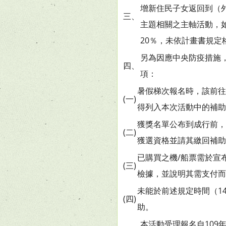
增新住民子女返回到（
三、
主題相關之主軸活動，
20％，未依計畫書規定
另為因應中央防疫措施
四、
項：
暑假梯次報名時，該前往
(一)
得列入本次活動中的補助
獲獎名單公布到成行前，
(二)
獲選資格並請其繳回補助
已購買之機/船票需於宣
(三)
檢據，並說明其需支付而
未能於前述規定時間（1
(四)
助。
本活動受理報名自109