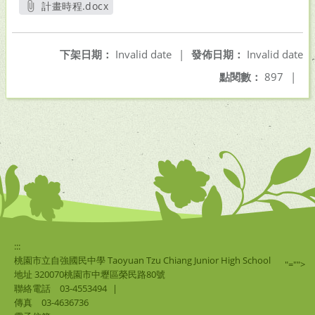
計畫時程.docx
另開新視窗
下架日期：
Invalid date
|
發佈日期：
Invalid date
點閱數：
897
|
:::
桃園市立自強國民中學 Taoyuan Tzu Chiang Junior High School
"="">
地址 320070桃園市中壢區榮民路80號
聯絡電話
03-4553494
|
傳真
03-4636736