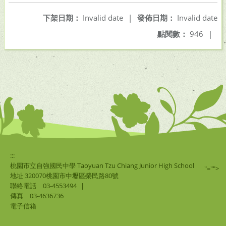
下架日期：
Invalid date
|
發佈日期：
Invalid date
點閱數：
946
|
:::
桃園市立自強國民中學 Taoyuan Tzu Chiang Junior High School
"="">
地址 320070桃園市中壢區榮民路80號
聯絡電話
03-4553494
|
傳真
03-4636736
電子信箱