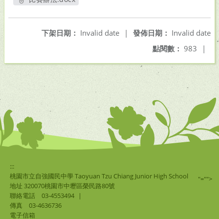
另開新視窗
下架日期：
Invalid date
|
發佈日期：
Invalid date
點閱數：
983
|
:::
桃園市立自強國民中學 Taoyuan Tzu Chiang Junior High School
"="">
地址 320070桃園市中壢區榮民路80號
聯絡電話
03-4553494
|
傳真
03-4636736
電子信箱