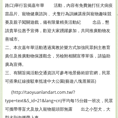
路口)舉行旨揭嘉年華 活動，內容有免費施打狂犬病疫
苗晶片、寵物健康諮詢 、犬隻行為訓練講座與寵物趣味競
賽及親子闖關遊戲，備有限量精美活動紀 念品，懇
請貴單位惠予宣傳，歡迎大家踴躍參加，共同推廣動物友
善城市。
二、本次嘉年華活動透過寓教於樂方式加強民眾飼主教育
責任及推廣動物保護觀念，另檢附相關宣導單張，請協助
廣為宣傳。
三、有關旨揭活動交通資訊可參考地景藝術節官網，民眾
可搭乘紅線接駁車抵達中大公園(藝遊八塊厝展區)
(http://taoyuanlandart.com.tw/?
type=text&S_id=21&lang=cn)平均每15分鐘一班次，民眾
可攜帶導盲犬及放入寵物籠頭部無露 出之小型犬，大
型犬則勿攜帶上車。