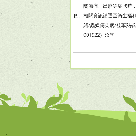
關節痛、出疹等症狀時，應
四、相關資訊請逕至衛生福利部疾
紹/蟲媒傳染病/登革熱或茲
001922）洽詢。
:::