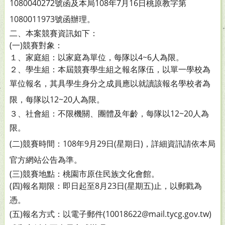
1080040272
號函及本局108年7月16日桃原教字第
1080011973號函辦
理。
二、本案競賽資訊如下：
(一)競賽對象：
１、家庭組：以家庭為單位，每隊以4~6人為限。
２、學生組：本屆競賽學生組之報名隊伍，以單一學校為
單位報名，其具學生身分之成員應以就讀該報名學校
者為
限，每隊以12~20人為限。
３、社會組：不限機關、團體及年齡，每隊以12~20人為
限。
(二)競賽時間：108年9月29日(星期日)，詳細資訊請依本局
官方網站公告為準。
(三)競賽地點：桃園市原住民族文化會館。
(四)報名期限：即日起至8月23日(星期五)止，以郵戳為
憑。
(五)報名方式：以電子郵件(10018622@mail.tycg.gov.tw)