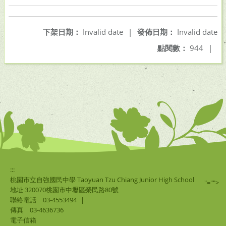
下架日期：
Invalid date
|
發佈日期：
Invalid date
點閱數：
944
|
:::
桃園市立自強國民中學 Taoyuan Tzu Chiang Junior High School
"="">
地址 320070桃園市中壢區榮民路80號
聯絡電話
03-4553494
|
傳真
03-4636736
電子信箱